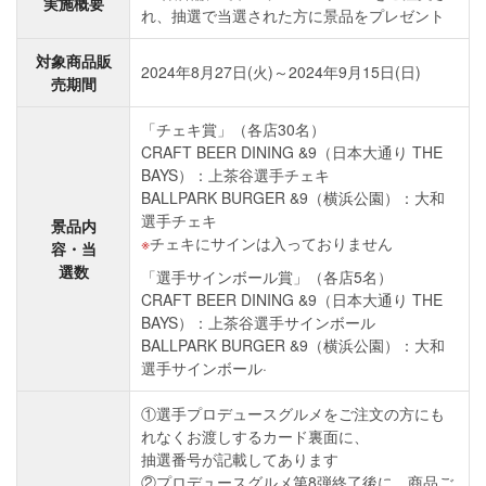
実施概要
れ、抽選で当選された方に景品をプレゼント
対象商品販
2024年8月27日(火)～2024年9月15日(日)
売期間
「チェキ賞」（各店30名）
CRAFT BEER DINING &9（日本大通り THE
BAYS）：上茶谷選手チェキ
BALLPARK BURGER &9（横浜公園）：大和
選手チェキ
景品内
チェキにサインは入っておりません
容・当
選数
「選手サインボール賞」（各店5名）
CRAFT BEER DINING &9（日本大通り THE
BAYS）：上茶谷選手サインボール
BALLPARK BURGER &9（横浜公園）：大和
選手サインボール·
①選手プロデュースグルメをご注文の方にも
れなくお渡しするカード裏面に、
抽選番号が記載してあります
②プロデュースグルメ第8弾終了後に、商品ご