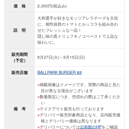
価 格
2,300円(税込み)
大和選手が好きなモッツアレラチーズを主役
に、相性抜群のトマトとルッコラを組み合わ
説 明
せたフレッシュな一品！
隠し味の黒トリュフキノコペーストで上品な
味わいに。
販売期間
8月27日(火)～9月15日(日)
（予定）
販売店舗
BALLPARK BURGER &9
掲載画像はイメージです。実際の商品と見た
目が異なる場合がございます
数量限定につき、売切れの際はご了承くださ
い
備 考
テイクアウト販売も行っております
デリバリー販売対象商品となり、店内販売価
格とデリバリー価格は異なります
デリバリーについては
出前館のHP
をご確認