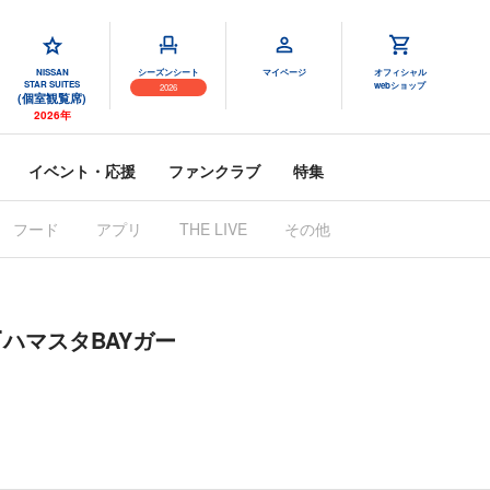
NISSAN
シーズンシート
マイページ
オフィシャル
STAR SUITES
webショップ
2026
(個室観覧席)
2026年
イベント・応援
ファンクラブ
特集
フード
アプリ
THE LIVE
その他
『ハマスタBAYガー