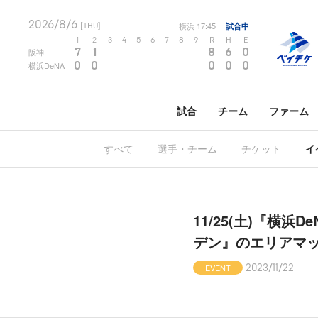
2026/8/6
横浜
17:45
試合中
[THU]
1
2
3
4
5
6
7
8
9
R
H
E
7
1
8
6
0
阪神
0
0
0
0
0
横浜DeNA
試合
チーム
ファーム
すべて
選手・チーム
チケット
イ
11/25(土)『横
デン』のエリアマ
EVENT
2023/11/22