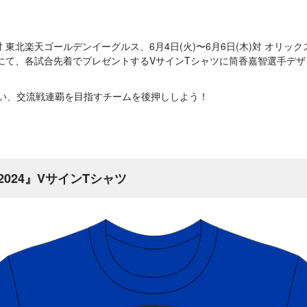
(木)対 東北楽天ゴールデンイーグルス、6月4日(火)〜6月6日(木)対 オリ
024』にて、各試合先着でプレゼントするVサインTシャツに筒香嘉智選手
とい、交流戦連覇を目指すチームを後押ししよう！
 2024』VサインTシャツ