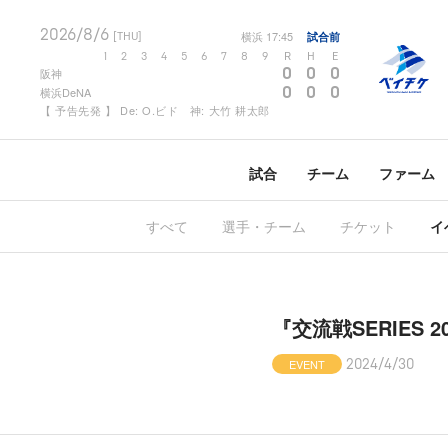
2026/8/6
横浜
17:45
試合前
[THU]
1
2
3
4
5
6
7
8
9
R
H
E
0
0
0
阪神
0
0
0
横浜DeNA
【 予告先発 】 De: O.ビド 神: 大竹 耕太郎
試合
チーム
ファーム
すべて
選手・チーム
チケット
イ
『交流戦SERIES
EVENT
2024/4/30