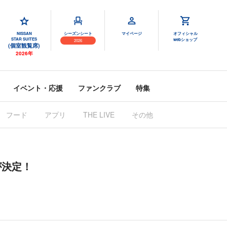
NISSAN
シーズンシート
マイページ
オフィシャル
STAR SUITES
webショップ
2026
(個室観覧席)
2026年
イベント・応援
ファンクラブ
特集
フード
アプリ
THE LIVE
その他
が決定！