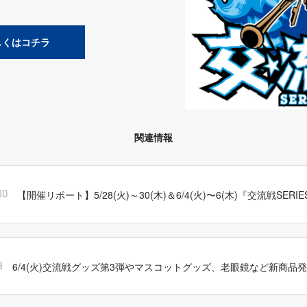
しくはコチラ
関連情報
【開催リポート】5/28(火)～30(木)＆6/4(火)〜6(木)『交流戦SERIES
30
6/4(火)交流戦グッズ第3弾やマスコットグッズ、老眼鏡など新商品
3