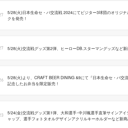
5/28(火)日本生命セ・パ交流戦 2024にてビジター3球団のオリジ
27
クを発売！
5/28(火)交流戦グッズ第2弾、ヒーローDB.スターマングッズなど
27
5/28(火)より、CRAFT BEER DINING &9にて『日本生命セ・パ交
26
記念したお弁当を限定販売！
5/24(金)交流戦グッズ第1弾、大和選手･中川颯選手直筆サインアイ
23
ャップ、選手フォトタオルデザインアクリルキーホルダーなど新商