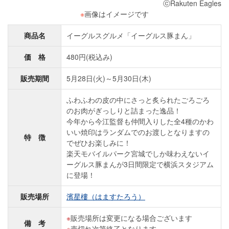
ⓒRakuten Eagles
※
画像はイメージです
商品名
イーグルスグルメ「イーグルス豚まん」
価 格
480円(税込み)
販売期間
5月28日(火)～5月30日(木)
ふわふわの皮の中にさっと炙られたごろごろ
のお肉がぎっしりと詰まった逸品！
今年から今江監督も仲間入りした全4種のかわ
いい焼印はランダムでのお渡しとなりますの
特 徴
でぜひお楽しみに！
楽天モバイルパーク宮城でしか味わえないイ
ーグルス豚まんが3日間限定で横浜スタジアム
に登場！
販売場所
濱星樓（はますたろう）
販売場所は変更になる場合ございます
備 考
売切れ次第終了となります