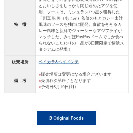
とおいしさをしっかり閉じ込めたアジを使
用。ソースは、ミシュラン1つ星を獲得した
「割烹 味美（あじみ）監修のもとカレー出汁
特 徴
風味のソースを独自に開発。食欲をそそるカ
レー風味と新鮮でジューシーなアジフライが
マッチした、みずほPayPayドームでしか食べ
られないこだわりの一品が3日間限定で横浜ス
タジアムに登場！
販売場所
ベイカラ&ベイメンチ
販売場所は変更になる場合ございます
備 考
売切れ次第終了となります
予備日6月10日(月)
B Original Foods