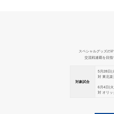
スペシャルグッズのV
交流戦連覇を目指
5月28日(
対 東北
対象試合
6月4日(火
対 オリ