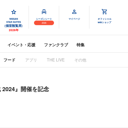
NISSAN
シーズンシート
マイページ
オフィシャル
STAR SUITES
webショップ
2026
(個室観覧席)
2026年
イベント・応援
ファンクラブ
特集
フード
アプリ
THE LIVE
その他
戦 2024』開催を記念