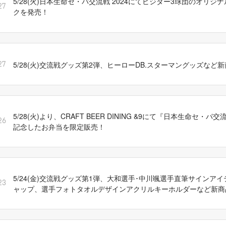
5/28(火)日本生命セ・パ交流戦 2024にてビジター3球団のオリジ
27
クを発売！
5/28(火)交流戦グッズ第2弾、ヒーローDB.スターマングッズなど
27
5/28(火)より、CRAFT BEER DINING &9にて『日本生命セ・パ交
26
記念したお弁当を限定販売！
5/24(金)交流戦グッズ第1弾、大和選手･中川颯選手直筆サインアイ
23
ャップ、選手フォトタオルデザインアクリルキーホルダーなど新商