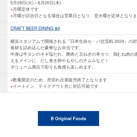
5月28日(火)～6月20日(木)
月曜定休です
月曜が試合日となる場合は営業日となり、翌火曜が定休となりま
CRAFT BEER DINING &9
横浜スタジアムで開催される『日本生命セ・パ交流戦 2024』の
食材を詰め込んだ豪華なお弁当です。
中身は牛タンのネギ塩だれ、豚肉と玉ねぎの串カツ、鶏むね肉の
えをメインに、だし巻き卵やもやしのナムルなど！
ボリューム満点で彩りも食感も楽しめます。
数量限定のため、売切れ次第販売終了となります
イートイン、テイクアウト共に対応可能です
B Original Foods