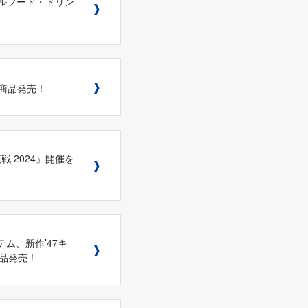
ナルフード・ドリン
新商品発売！
流戦 2024』開催を
テム、新作’47キ
品発売！