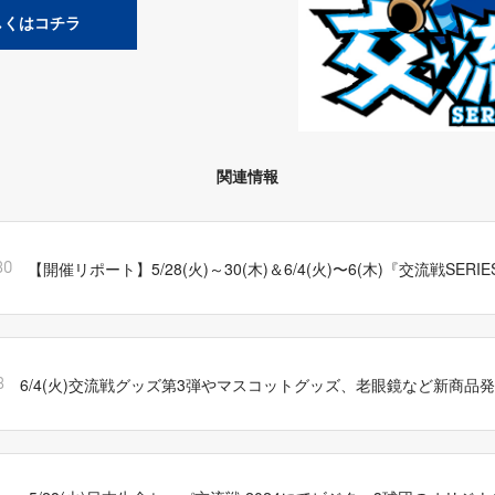
しくはコチラ
関連情報
【開催リポート】5/28(火)～30(木)＆6/4(火)〜6(木)『交流戦SERIES
30
6/4(火)交流戦グッズ第3弾やマスコットグッズ、老眼鏡など新商品
3