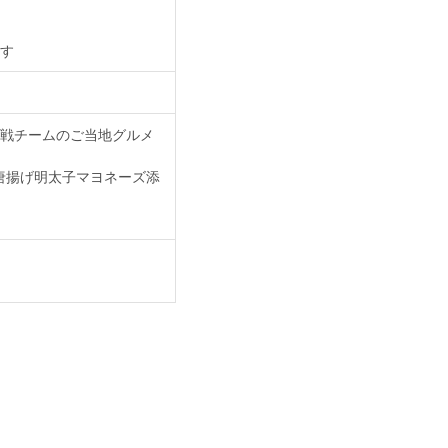
す
対戦チームのご当地グルメ
唐揚げ明太子マヨネーズ添