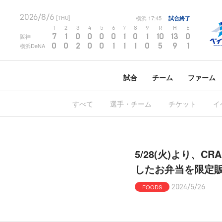
2026/8/6
横浜
17:45
試合終了
[THU]
1
2
3
4
5
6
7
8
9
R
H
E
7
1
0
0
0
0
1
0
1
10
13
0
阪神
0
0
2
0
0
1
1
1
0
5
9
1
横浜DeNA
試合
チーム
ファーム
すべて
選手・チーム
チケット
イ
5/28(火)より、C
したお弁当を限定
FOODS
2024/5/26