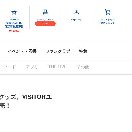
NISSAN
シーズンシート
マイページ
オフィシャル
STAR SUITES
webショップ
2026
(個室観覧席)
2026年
イベント・応援
ファンクラブ
特集
フード
アプリ
THE LIVE
その他
』関連グッズ、VISITORユ
発売！