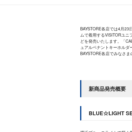
BAYSTORE各店では4月23日(
ムで着用するVISITORユ
どを発売いたします。「CA
ュアルペナントキーホルダ
BAYSTORE各店でみな
新商品発売概要
BLUE☆LIGHT S