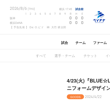
2026/8/6
横浜
17:45
試合前
[THU]
1
2
3
4
5
6
7
8
9
R
H
E
0
0
0
阪神
0
0
0
横浜DeNA
【 予告先発 】 De: O.ビド 神: 大竹 耕太郎
試合
チーム
ファーム
すべて
選手・チーム
チケット
イ
4/23(火)『BLUE☆L
ニフォームデザイン
GOODS
2024/4/22