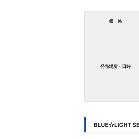
価 格
発売場所・日時
BLUE☆LIGHT S