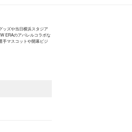
ma』関連グッズや当日横浜スタジア
W ERAのアパレルコラボな
う選手マスコットや開幕ビジ