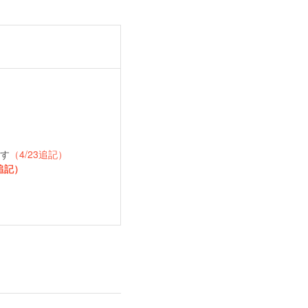
ます
（4/23追記）
3追記）