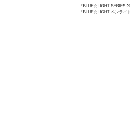
『BLUE☆LIGHT SERIE
「BLUE☆LIGHT ペン