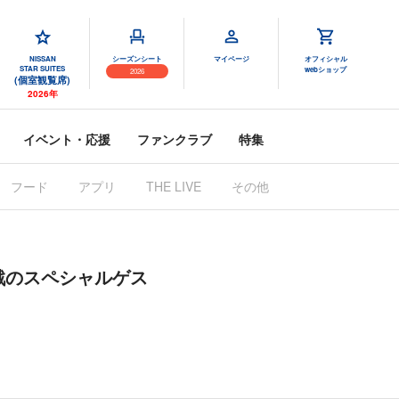
NISSAN
シーズンシート
マイページ
オフィシャル
STAR SUITES
webショップ
2026
(個室観覧席)
2026年
イベント・応援
ファンクラブ
特集
フード
アプリ
THE LIVE
その他
ma』第1戦のスペシャルゲス