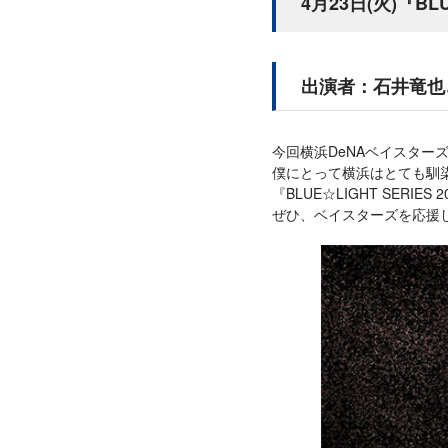
4月23日(火)『BLU
出演者：石井竜也
今回横浜DeNAベイスター
僕にとって横浜はとても馴
『BLUE☆LIGHT SERIE
ぜひ、ベイスターズを応援