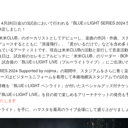
4月26日(金)の3試合において行われる『BLUE☆LIGHT SERIES 2024 Supp
決定しました！
「米米CLUB」のボーカリストとしてデビューし、楽曲の作詞・作曲、
デュースするとともに『浪漫飛行』、『君がいるだけで』などを含め多
れているアーティストです。現在は米米CLUBの活動と並行して音楽活
日は、試合前のセレモニアルピッチに「米米CLUB」のリーダー・BO
合後の「BLUE☆LIGHT LIVE（ブルーライトライブ）」にご出演
ERIES 2024 Supported by nojima』の期間中、スタジアムをさ
スターズはビジターユニフォームを着用して本拠地横浜スタジアムでの試
種を「BLUE☆LIGHT ペンライト」が付いたスペシャルグッズ付チ
BLUE☆LIGHT LIVE』を目の前で楽しめるアリーナチケットの発売
たします
T ペンライト」を手に、ハマスタを最高のライブ会場にして盛り上がりまし