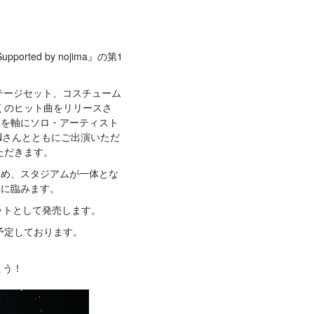
orted by nojima』の第1
ステージセット、コスチューム
くのヒット曲をリリースさ
動を軸にソロ・アーティスト
Nさんとともにご出演いただ
いただきます。
らに青く染め、スタジアムが一体とな
合に臨みます。
ケットとして発売します。
も予定しております。
ょう！