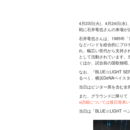
4月23日(火)、4月24日(水)、
戦に石井竜也さんの来場が
石井竜也さんは、1985年
などバンドを総合的にプロ
れ、幅広い世代から支持さ
として活動されています。当
くほか、試合前の国歌独唱、試
なお、『BLUE☆LIGHT S
るべく、横浜DeNAベイ
当日はビジター席を含む全席
また、グラウンドに降りて『
詳細については後日発表い
当日は「BLUE☆LIGH