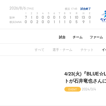
2026/8/6
横浜
17:45
試合終了
[THU]
1
2
3
4
5
6
7
8
9
R
H
E
7
1
0
0
0
0
1
0
1
10
13
0
阪神
0
0
2
0
0
1
1
1
0
5
9
1
横浜DeNA
試合
チーム
ファーム
すべて
選手・チーム
チケット
イ
4/23(火)『BLUE☆
トが石井竜也さん
EVENT
2024/3/4