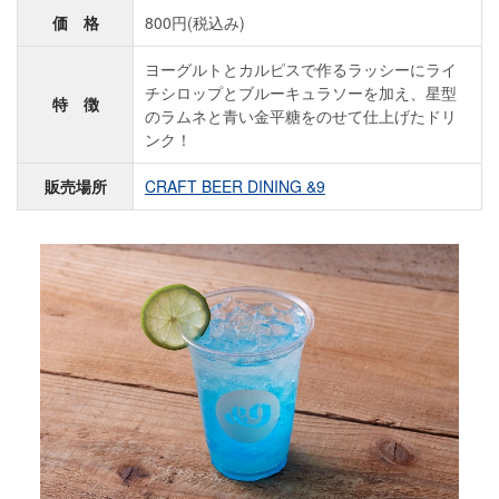
価 格
800円(税込み)
ヨーグルトとカルピスで作るラッシーにライ
チシロップとブルーキュラソーを加え、星型
特 徴
のラムネと青い金平糖をのせて仕上げたドリ
ンク！
販売場所
CRAFT BEER DINING &9