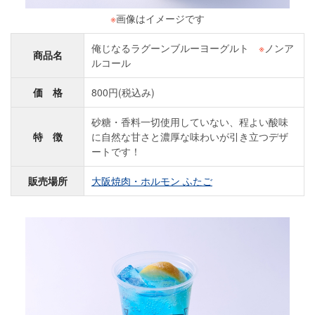
※
画像はイメージです
俺じなるラグーンブルーヨーグルト
※
ノンア
商品名
ルコール
価 格
800円(税込み)
砂糖・香料一切使用していない、程よい酸味
特 徴
に自然な甘さと濃厚な味わいが引き立つデザ
ートです！
販売場所
大阪焼肉・ホルモン ふたご