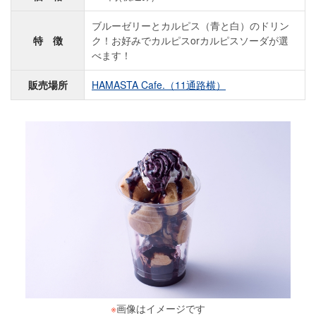
ブルーゼリーとカルピス（青と白）のドリン
特 徴
ク！お好みでカルピスorカルピスソーダが選
べます！
販売場所
HAMASTA Cafe.（11通路横）
※
画像はイメージです