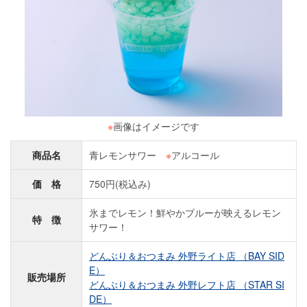
※
画像はイメージです
商品名
青レモンサワー
※
アルコール
価 格
750円(税込み)
氷までレモン！鮮やかブルーが映えるレモン
特 徴
サワー！
どんぶり＆おつまみ 外野ライト店 （BAY SID
E）
販売場所
どんぶり＆おつまみ 外野レフト店 （STAR SI
DE）