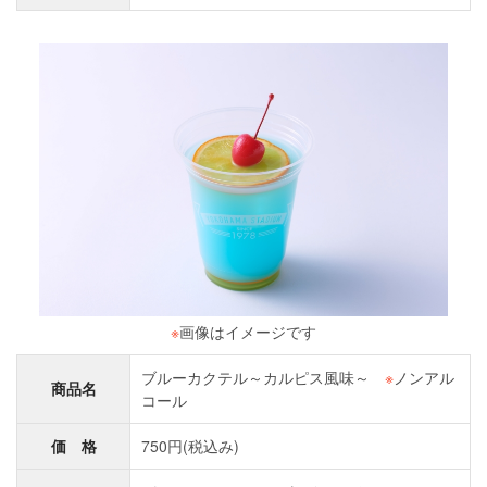
※
画像はイメージです
ブルーカクテル～カルピス風味～
※
ノンアル
商品名
コール
価 格
750円(税込み)