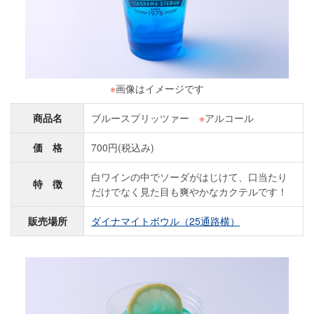
※
画像はイメージです
商品名
ブルースプリッツァー
※
アルコール
価 格
700円(税込み)
白ワインの中でソーダがはじけて、口当たり
特 徴
だけでなく見た目も爽やかなカクテルです！
販売場所
ダイナマイトボウル（25通路横）