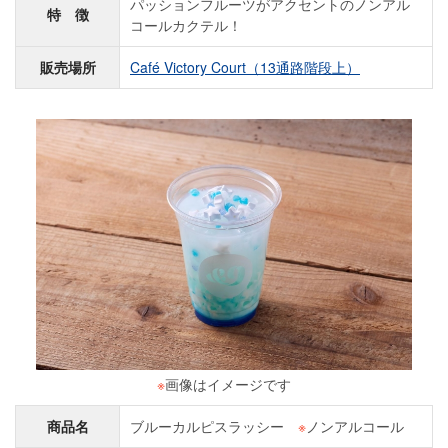
パッションフルーツがアクセントのノンアル
特 徴
コールカクテル！
販売場所
Café Victory Court（13通路階段上）
※
画像はイメージです
商品名
ブルーカルピスラッシー
※
ノンアルコール