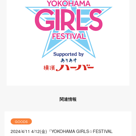
関連情報
GOODS
2024/4/11
4/12(金)『YOKOHAMA GIRLS☆FESTIVAL