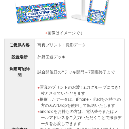
※
画像はイメージです
ご提供内容
写真プリント・撮影データ
設置場所
外野回遊デッキ
利用可能時
試合開催日のYデッキ開門～7回裏終了まで
間
写真のプリントのお渡しは1グループにつき1
枚とさせていただきます
撮影したデータは、iPhone・iPadをお持ちの
方のみAirDropを使用して転送いたします
androidをお持ちの方は、電話番号またはメ
ールアドレスをご入力いただくことで撮影デ
ータをお渡しできます