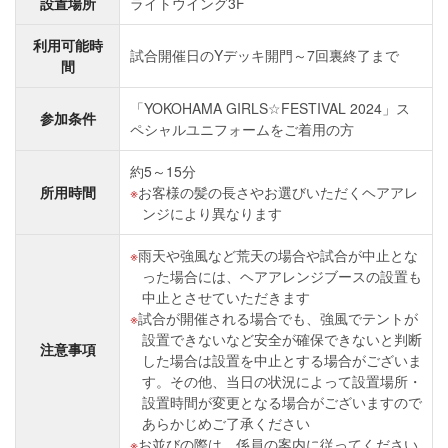
設置場所
ライトウイング3F
利用可能時
試合開催日のYデッキ開門～7回裏終了まで
間
「YOKOHAMA GIRLS☆FESTIVAL 2024」ス
参加条件
ペシャルユニフォームをご着用の方
約5～15分
所用時間
お客様の髪の長さやお選びいただくヘアアレ
ンジにより異なります
雨天や強風など荒天の場合や試合が中止とな
った場合には、ヘアアレンジブースの設置も
中止とさせていただきます
試合が開催される場合でも、強風でテントが
設置できないなど安全が確保できないと判断
注意事項
した場合は設置を中止とする場合がございま
す。その他、当日の状況によって設置場所・
設置時間が変更となる場合がございますので
あらかじめご了承ください
お並びの際は、係員の案内に従ってください