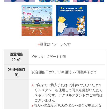
※
画像はイメージです
設置場所
Yデッキ 2ゲート付近
（予定）
利用可能時
試合開催日のYデッキ開門～7回裏終了まで
間
ご自身でご購入またはご持参いただいたアク
リルスタンドを使用して写真を撮影いただく
スポットです。アクリルスタンドのご用意は
ございません
雨天や強風など荒天の場合や試合が中止とな