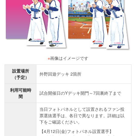
※
画像はイメージです
設置場所
外野回遊デッキ 2箇所
（予定）
利用可能時
試合開催日のYデッキ開門～7回裏終了まで
間
当日フォトパネルとして設置されるファン投
票選抜選手は、各日で異なります。詳細は以
下をご確認ください。
【4月12日(金)フォトパネル設置選手】