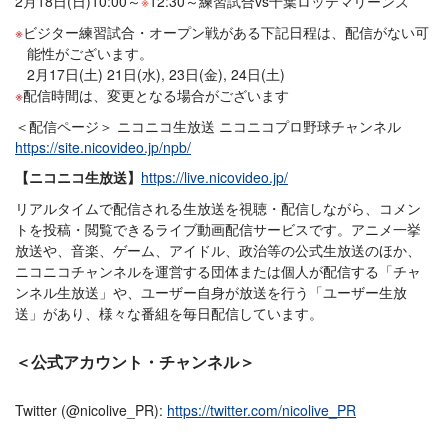
2月18日(日)10:00～
※
12:30～練習試合vs千葉ロッテマリーンズ
ビジター練習試合・オープン戦がある下記日程は、配信がない可
能性がございます。
2月17日(土) 21日(水), 23日(金), 24日(土)
配信時間は、変更となる場合がございます
＜配信ページ＞ ニコニコ生放送 ニコニコプロ野球チャンネル
https://site.nicovideo.jp/npb/
【ニコニコ生放送】
https://live.nicovideo.jp/
リアルタイムで配信される生放送を視聴・配信しながら、コメン
トを投稿・閲覧できるライブ動画配信サービスです。アニメ一挙
放送や、音楽、ゲーム、アイドル、政治等の公式生放送のほか、
ニコニコチャンネルを運営する団体または個人が配信する「チャ
ンネル生放送」や、ユーザー自身が放送を行う「ユーザー生放
送」があり、様々な番組を毎日配信しています。
＜公式アカウント・チャンネル＞
Twitter (@nicolive_PR):
https://twitter.com/nicolive_PR