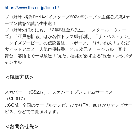
https://www.tbs.co.jp/tbs-ch/
プロ野球･横浜DeNAベイスターズ2024年シーズン主催公式戦&オ
ープン戦を全試合生中継！
プロ野球のほかにも、「3年B組金八先生」「スクール・ウォー
ズ」「江戸を斬る」ほか名作ドラマ&時代劇、「ザ・ベストテン」
「クイズダービー」の伝説番組、スポーツ、「けいおん！」など
大ヒットアニメ、人気声優特番、２.５次元ミュージカル、音楽、
舞台、落語まで一挙放送！“見たい番組が必ずある”総合エンタメチ
ャンネル！
＜視聴方法＞
スカパー！（CS297）、スカパー！プレミアムサービス
（Ch.617）
J:COM、全国のケーブルテレビ、ひかりTV、auひかりテレビサー
ビス、などでご覧頂けます。
＜お問合せ先＞