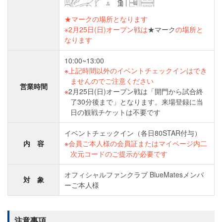
★マークの場所となります
※2月25日(日)オープン戦は
★マーク
の場所と
なります
10:00~13:00
上記時間以外のイベントチェックインはでき
ませんのでご注意ください
営業時間
2月25日(日)オープン戦は「開門から試合終
了30分後まで」となります。来場登録に当
日の観戦チケットは不要です
イベントチェックイン（各日80STAR付与）
内 容
会員ご本人様の会員証またはマイページ内二
次元コードのご提示が必要です
オフィシャルファンクラブ BlueMatesメンバ
対 象
ーご本人様
注意事項