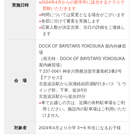
2024年4⽉からの新学年に該当するクラスで
実施日時
受験いただきます
時間については変更となる場合がございます
各部に分けて審査を実施します
応募⼈数が決定次第、当日の詳細をご連絡し
ます
DOCK OF BAYSTARS YOKOSUKA 屋内外練習
場
（雨天時：DOCK OF BAYSTARS YOKOSUKA
屋内練習場）
〒237-0061 神奈川県横須賀市夏島町2番2号
【アクセス】
会 場
京急追浜駅から深浦経由⽥浦駅⾏きバス「L ウ
イング前」下⾞、徒歩5分
京急追浜駅から徒歩20分
⾞でお越しの⽅は、近隣の有料駐⾞場をご利
⽤ください。施設内の駐⾞場はご利⽤いただ
けません
対象者
2024年4⽉より⼩学 3〜6 年⽣になるお⼦様