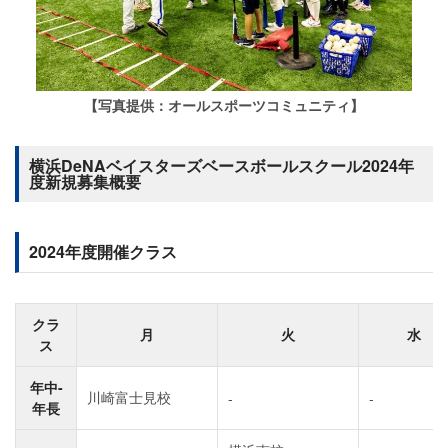
【写真提供：オールスポーツコミュニティ】
横浜DeNAベイスターズベースボールスクール2024年
度新規募集概要
2024年度開催クラス
クラ
月
火
水
ス
年中-
川崎富士見校
-
-
年長