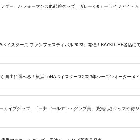
24年カレンダー、パフォーマンス似顔絵グッズ、ガレージ&カーライフアイテ
DeNAベイスターズ ファンフェスティバル2023』開催！BAYSTORE各店
000枚から自由に選べる！横浜DeNAベイスターズ2023年シーズンオーダー
永選手アーカイブグッズ、「三井ゴールデン・グラブ賞」受賞記念グッズや侍
じゅう選手マスコットグッズ、馬油バームなど新商品発売！