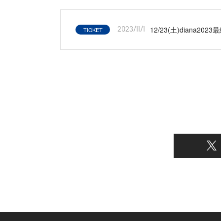
12/23(土)diana202
TICKET
2023/11/1