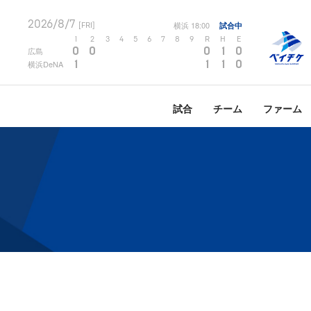
2026/8/7
横浜
18:00
試合中
[FRI]
1
2
3
4
5
6
7
8
9
R
H
E
0
0
0
1
0
広島
1
1
1
0
横浜DeNA
試合
チーム
ファーム