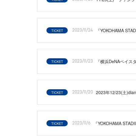
『YOKOHAMA ST
TICKET
2023/11/24
『横浜DeNAベイス
TICKET
2023/11/23
2023年12/23(土)d
TICKET
2023/11/20
『YOKOHAMA STAD
TICKET
2023/11/6