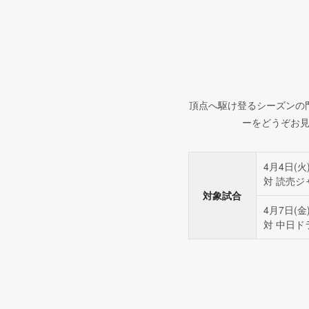
頂点へ駆け登るシーズンの
ーをどうぞお
4月4日(火
対 読売ジ
対象試合
4月7日(金
対 中日ド