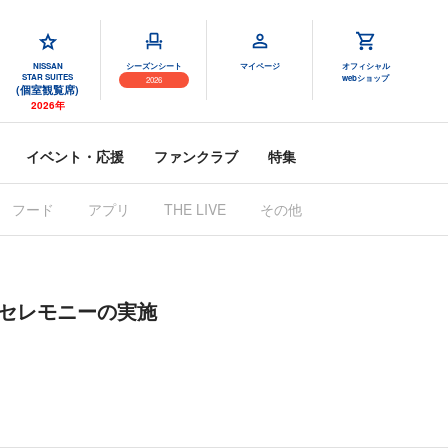
NISSAN
シーズンシート
マイページ
オフィシャル
STAR SUITES
webショップ
2026
(個室観覧席)
2026年
イベント・応援
ファンクラブ
特集
フード
アプリ
THE LIVE
その他
勝記念セレモニーの実施