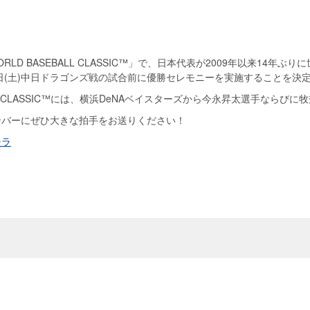
ORLD BASEBALL CLASSIC™」で、日本代表が2009年以来14年
日(土)中日ドラゴンズ戦の試合前に優勝セレモニーを実施することを決
EBALL CLASSIC™には、横浜DeNAベイスターズから今永昇太選手なら
ンバーにぜひ大きな拍手をお送りください！
チラ