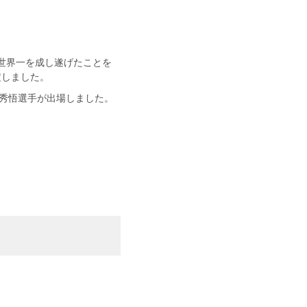
ぶりに世界一を成し遂げたことを
定しました。
びに牧秀悟選手が出場しました。