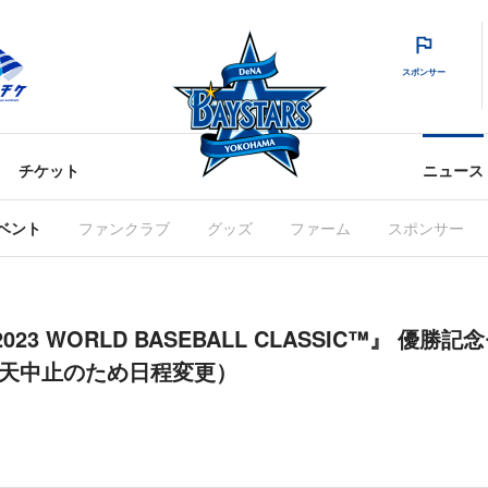
スポンサー
チケット
ニュース
ベント
ファンクラブ
グッズ
ファーム
スポンサー
2023 WORLD BASEBALL CLASSIC™』 優
)雨天中止のため日程変更）