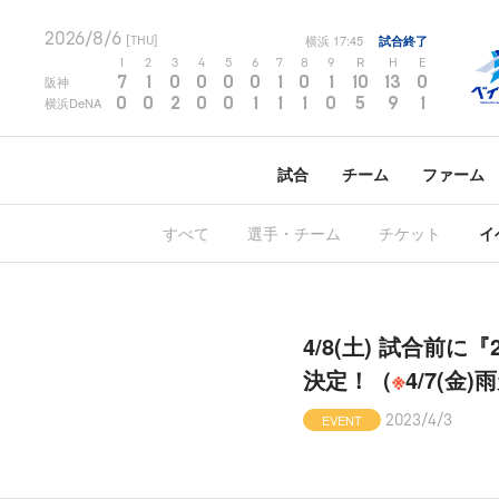
2026/8/6
横浜
17:45
試合終了
[THU]
1
2
3
4
5
6
7
8
9
R
H
E
7
1
0
0
0
0
1
0
1
10
13
0
阪神
0
0
2
0
0
1
1
1
0
5
9
1
横浜DeNA
試合
チーム
ファーム
すべて
選手・チーム
チケット
イ
4/8(土) 試合前に『
決定！（
※
4/7(金
EVENT
2023/4/3