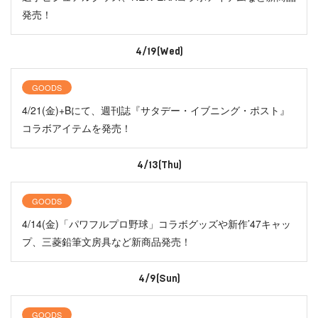
発売！
4/19(Wed)
GOODS
4/21(金)+Bにて、週刊誌『サタデー・イブニング・ポスト』
コラボアイテムを発売！
4/13(Thu)
GOODS
4/14(金)「パワフルプロ野球」コラボグッズや新作’47キャッ
プ、三菱鉛筆文房具など新商品発売！
4/9(Sun)
GOODS