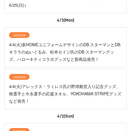
6/25(日)）
4/3(Mon)
GOODS
4/4(火)新HOMEユニフォームデザインのDB.スターマンとDB.
キララのぬいぐるみ、松本セイジ氏のDB.スターマングッ
ズ、ハローキティコラボグッズなど新商品発売！
GOODS
4/4(火)アレックス・ラミレス氏の野球殿堂入り記念グッズ、
牧選手と今永選手の応援タオル、YOKOHAMA STRIPEグッズ
など発売！
4/2(Sun)