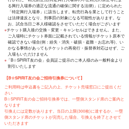
る興行入場券の適正な流通の確保に関する法律)」に定められた
「特定興行入場券」に該当します。転売行為を業として行うこと
は法律違反となり、刑事罰の対象になる可能性があります。な
お、試合当日ご本人様確認をさせていただく場合がございます
チケット購入後の交換・変更・キャンセルはできません。また、
ご入場時にチケット券面に記載されている情報がチケット原本で
確認できない場合(例：紛失・消失・破損・盗難・お忘れ等)、い
かなる事情があってもチケットの再発行・振替券対応はせず、ご
入場もいただけません
「B☆SPIRIT友の会」会員証ご提示のご本人様のみ一般料金より
割引いたします
【B☆SPIRIT友の会ご招待引換券について】
ご利用時は申込書をご記入の上、チケット売場窓口にご提出くだ
さい
B☆SPIRIT友の会ご招待引換券では、一塁側スタンド席のご案内と
なります
引換えには定数があります。当日の上限(300枚)に達するか、一塁
側スタンド席のチケットが完売した場合、引換えを終了とさせて
いただきます