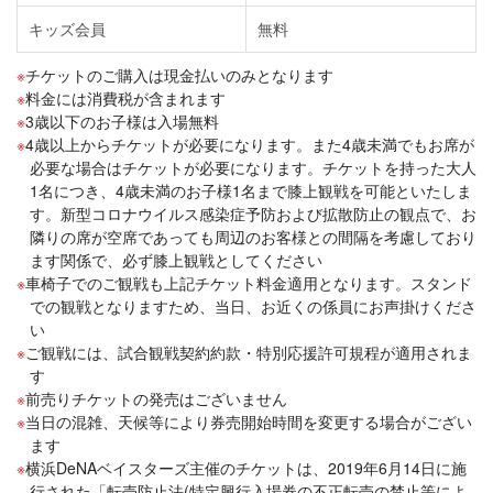
キッズ会員
無料
チケットのご購入は現金払いのみとなります
料金には消費税が含まれます
3歳以下のお子様は入場無料
4歳以上からチケットが必要になります。また4歳未満でもお席が
必要な場合はチケットが必要になります。チケットを持った大人
1名につき、4歳未満のお子様1名まで膝上観戦を可能といたしま
す。新型コロナウイルス感染症予防および拡散防止の観点で、お
隣りの席が空席であっても周辺のお客様との間隔を考慮しており
ます関係で、必ず膝上観戦としてください
車椅子でのご観戦も上記チケット料金適用となります。スタンド
での観戦となりますため、当日、お近くの係員にお声掛けくださ
い
ご観戦には、試合観戦契約約款・特別応援許可規程が適用されま
す
前売りチケットの発売はございません
当日の混雑、天候等により券売開始時間を変更する場合がござい
ます
横浜DeNAベイスターズ主催のチケットは、2019年6月14日に施
行された「転売防止法(特定興行入場券の不正転売の禁止等によ