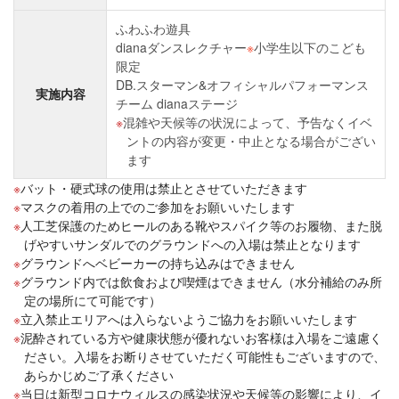
ふわふわ遊具
dianaダンスレクチャー
※
小学生以下のこども
限定
DB.スターマン&オフィシャルパフォーマンス
実施内容
チーム dianaステージ
混雑や天候等の状況によって、予告なくイベ
ントの内容が変更・中止となる場合がござい
ます
バット・硬式球の使用は禁止とさせていただきます
マスクの着用の上でのご参加をお願いいたします
人工芝保護のためヒールのある靴やスパイク等のお履物、また脱
げやすいサンダルでのグラウンドへの入場は禁止となります
グラウンドへベビーカーの持ち込みはできません
グラウンド内では飲食および喫煙はできません（水分補給のみ所
定の場所にて可能です）
立入禁止エリアへは入らないようご協力をお願いいたします
泥酔されている方や健康状態が優れないお客様は入場をご遠慮く
ださい。入場をお断りさせていただく可能性もございますので、
あらかじめご了承ください
当日は新型コロナウィルスの感染状況や天候等の影響により、イ