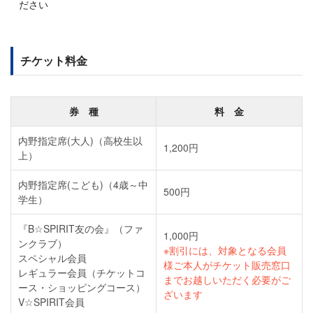
ださい
チケット料金
券 種
料 金
内野指定席(大人)（高校生以
1,200円
上）
内野指定席(こども)（4歳～中
500円
学生）
『B☆SPIRIT友の会』（ファ
1,000円
ンクラブ）
※割引には、対象となる会員
スペシャル会員
様ご本人がチケット販売窓口
レギュラー会員（チケットコ
までお越しいただく必要がご
ース・ショッピングコース）
ざいます
V☆SPIRIT会員