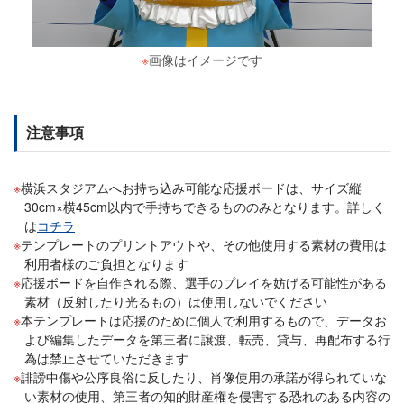
※
画像はイメージです
注意事項
横浜スタジアムへお持ち込み可能な応援ボードは、サイズ縦
30cm×横45cm以内で手持ちできるもののみとなります。詳しく
は
コチラ
テンプレートのプリントアウトや、その他使用する素材の費用は
利用者様のご負担となります
応援ボードを自作される際、選手のプレイを妨げる可能性がある
素材（反射したり光るもの）は使用しないでください
本テンプレートは応援のために個人で利用するもので、データお
よび編集したデータを第三者に譲渡、転売、貸与、再配布する行
為は禁止させていただきます
誹謗中傷や公序良俗に反したり、肖像使用の承諾が得られていな
い素材の使用、第三者の知的財産権を侵害する恐れのある内容の