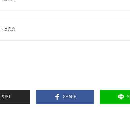
ットは完売
POST
SHARE
S