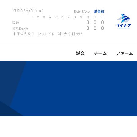
2026/8/6
横浜
17:45
試合前
[THU]
1
2
3
4
5
6
7
8
9
R
H
E
0
0
0
阪神
0
0
0
横浜DeNA
【 予告先発 】 De: O.ビド 神: 大竹 耕太郎
試合
チーム
ファーム