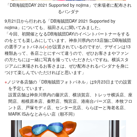
「DB海賊団DAY 2021 Supported by nojima」で来場者に配布され
るバンダナ
9月21日から行われる「DB海賊団DAY 2021 Supported by
nojima」についても、福田さんに聞いてみました。
「今回、初開催となるDB海賊団DAYのイベントパートナーをする
のをとても楽しみにしています。神奈川県内の13店舗にDB海賊団
の選手フォトパネル(
※
)が設置されているのですが、デザインは13
種類あって、各店ごとにすべて違うので、ぜひお客さまやファン
の方たちには一緒に写真を撮っていただきたいですね。横浜スタ
ジアムに来場されるお客さまは、ぜひ配布されるバンダナを身に
つけて楽しんでいただければと思います」
ノジマ各店舗の「DB海賊団フォトパネル」は9月23日までの設置
を予定しています。
設置店舗は神奈川県内の藤沢店、横須賀店、トレッサ横浜店、座
間店、相模原本店、秦野店、鴨宮店、港南台バーズ店、本牧フロ
ント店、戸塚モディ店、センター北店、ららぽーと海老名店、
MARK ISみなとみらい店（順不同）