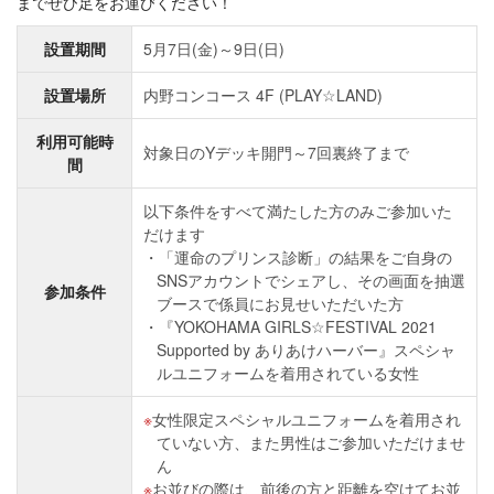
までぜひ足をお運びください！
設置期間
5月7日(金)～9日(日)
設置場所
内野コンコース 4F (PLAY☆LAND)
利用可能時
対象日のYデッキ開門～7回裏終了まで
間
以下条件をすべて満たした方のみご参加いた
だけます
「運命のプリンス診断」の結果をご自身の
SNSアカウントでシェアし、その画面を抽選
参加条件
ブースで係員にお見せいただいた方
『YOKOHAMA GIRLS☆FESTIVAL 2021
Supported by ありあけハーバー』スペシャ
ルユニフォームを着用されている女性
女性限定スペシャルユニフォームを着用され
ていない方、また男性はご参加いただけませ
ん
お並びの際は、前後の方と距離を空けてお並