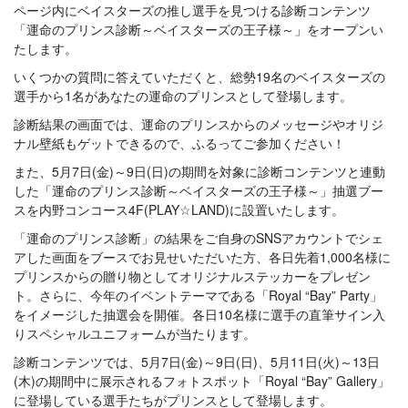
ページ内にベイスターズの推し選手を見つける診断コンテンツ
「運命のプリンス診断～ベイスターズの王子様～」をオープンい
たします。
いくつかの質問に答えていただくと、総勢19名のベイスターズの
選手から1名があなたの運命のプリンスとして登場します。
診断結果の画面では、運命のプリンスからのメッセージやオリジ
ナル壁紙もゲットできるので、ふるってご参加ください！
また、5月7日(金)～9日(日)の期間を対象に診断コンテンツと連動
した「運命のプリンス診断～ベイスターズの王子様～」抽選ブー
スを内野コンコース4F(PLAY☆LAND)に設置いたします。
「運命のプリンス診断」の結果をご自身のSNSアカウントでシェ
アした画面をブースでお見せいただいた方、各日先着1,000名様に
プリンスからの贈り物としてオリジナルステッカーをプレゼン
ト。さらに、今年のイベントテーマである「Royal “Bay” Party」
をイメージした抽選会を開催。各日10名様に選手の直筆サイン入
りスペシャルユニフォームが当たります。
診断コンテンツでは、5月7日(金)～9日(日)、5月11日(火)～13日
(木)の期間中に展示されるフォトスポット「Royal “Bay” Gallery」
に登場している選手たちがプリンスとして登場します。