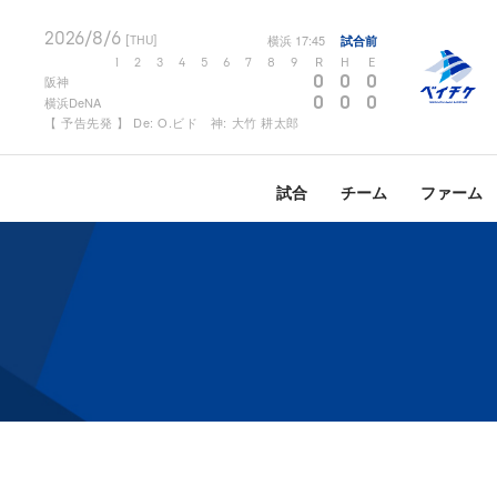
2026/8/6
横浜
17:45
試合前
[THU]
1
2
3
4
5
6
7
8
9
R
H
E
0
0
0
阪神
0
0
0
横浜DeNA
【 予告先発 】 De: O.ビド 神: 大竹 耕太郎
試合
チーム
ファーム