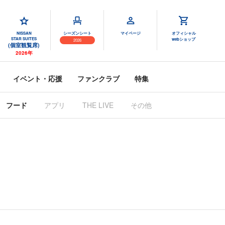
NISSAN
シーズンシート
マイページ
オフィシャル
STAR SUITES
webショップ
2026
(個室観覧席)
2026年
イベント・応援
ファンクラブ
特集
フード
アプリ
THE LIVE
その他