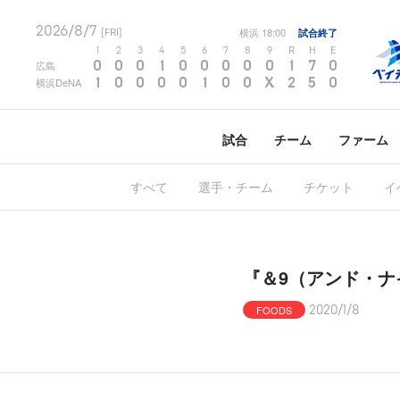
2026/8/7
横浜
18:00
試合終了
[FRI]
1
2
3
4
5
6
7
8
9
R
H
E
0
0
0
1
0
0
0
0
0
1
7
0
広島
1
0
0
0
0
1
0
0
X
2
5
0
横浜DeNA
試合
チーム
ファーム
すべて
選手・チーム
チケット
イ
『＆9（アンド・
FOODS
2020/1/8