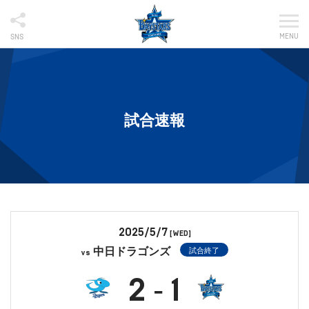
MENU
SNS
試合速報
2025/5/7
[WED]
中日ドラゴンズ
試合終了
vs
2
1
-