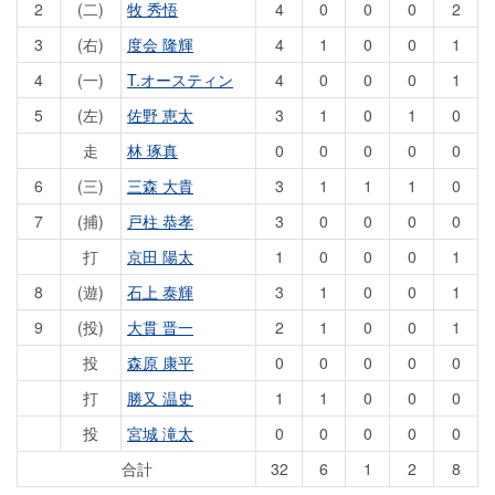
2
(二)
牧 秀悟
4
0
0
0
2
3
(右)
度会 隆輝
4
1
0
0
1
4
(一)
T.オースティン
4
0
0
0
1
5
(左)
佐野 恵太
3
1
0
1
0
走
林 琢真
0
0
0
0
0
6
(三)
三森 大貴
3
1
1
1
0
7
(捕)
戸柱 恭孝
3
0
0
0
0
打
京田 陽太
1
0
0
0
1
8
(遊)
石上 泰輝
3
1
0
0
1
9
(投)
大貫 晋一
2
1
0
0
1
投
森原 康平
0
0
0
0
0
打
勝又 温史
1
1
0
0
0
投
宮城 滝太
0
0
0
0
0
合計
32
6
1
2
8