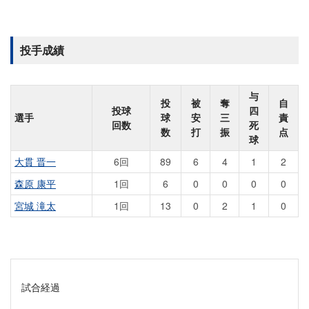
投手成績
与
投
被
奪
自
投球
四
選手
球
安
三
責
回数
死
数
打
振
点
球
大貫 晋一
6回
89
6
4
1
2
森原 康平
1回
6
0
0
0
0
宮城 滝太
1回
13
0
2
1
0
試合経過