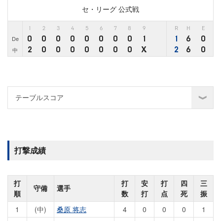
セ・リーグ 公式戦
1
2
3
4
5
6
7
8
9
R
H
E
0
0
0
0
0
0
0
0
1
1
6
0
De
2
0
0
0
0
0
0
0
X
2
6
0
中
打撃成績
打
打
安
打
四
三
守備
選手
順
数
打
点
死
振
1
(中)
桑原 将志
4
0
0
0
1