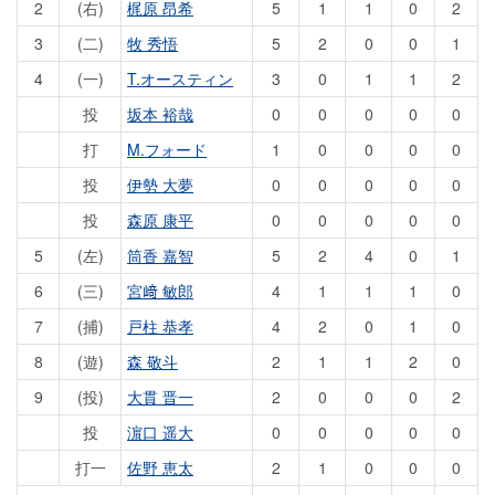
2
(右)
梶原 昂希
5
1
1
0
2
3
(二)
牧 秀悟
5
2
0
0
1
4
(一)
T.オースティン
3
0
1
1
2
投
坂本 裕哉
0
0
0
0
0
打
M.フォード
1
0
0
0
0
投
伊勢 大夢
0
0
0
0
0
投
森原 康平
0
0
0
0
0
5
(左)
筒香 嘉智
5
2
4
0
1
6
(三)
宮﨑 敏郎
4
1
1
1
0
7
(捕)
戸柱 恭孝
4
2
0
1
0
8
(遊)
森 敬斗
2
1
1
2
0
9
(投)
大貫 晋一
2
0
0
0
2
投
濵口 遥大
0
0
0
0
0
打一
佐野 恵太
2
1
0
0
0