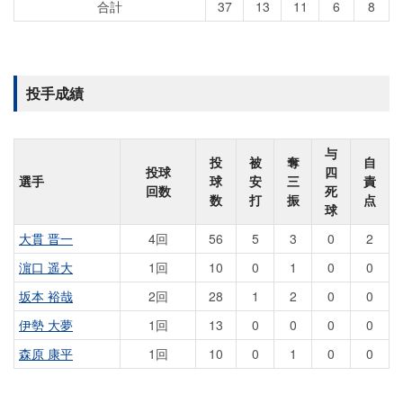
合計
37
13
11
6
8
投手成績
与
投
被
奪
自
投球
四
選手
球
安
三
責
回数
死
数
打
振
点
球
大貫 晋一
4回
56
5
3
0
2
濵口 遥大
1回
10
0
1
0
0
坂本 裕哉
2回
28
1
2
0
0
伊勢 大夢
1回
13
0
0
0
0
森原 康平
1回
10
0
1
0
0