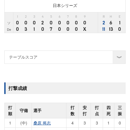
日本シリーズ
1
2
3
4
5
6
7
8
9
R
H
E
0
0
0
2
0
0
0
0
0
2
6
1
ソ
0
3
1
0
7
0
0
0
X
11
13
0
De
打撃成績
打
打
安
打
四
三
守備
選手
順
数
打
点
死
振
1
(中)
桑原 将志
4
3
3
1
0