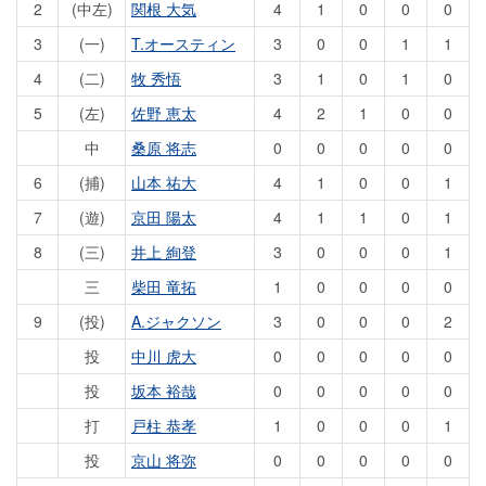
2
(中左)
関根 大気
4
1
0
0
0
3
(一)
T.オースティン
3
0
0
1
1
4
(二)
牧 秀悟
3
1
0
1
0
5
(左)
佐野 恵太
4
2
1
0
0
中
桑原 将志
0
0
0
0
0
6
(捕)
山本 祐大
4
1
0
0
1
7
(遊)
京田 陽太
4
1
1
0
1
8
(三)
井上 絢登
3
0
0
0
1
三
柴田 竜拓
1
0
0
0
0
9
(投)
A.ジャクソン
3
0
0
0
2
投
中川 虎大
0
0
0
0
0
投
坂本 裕哉
0
0
0
0
0
打
戸柱 恭孝
1
0
0
0
1
投
京山 将弥
0
0
0
0
0