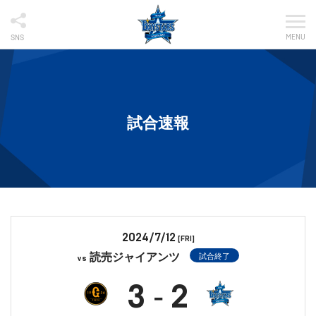
MENU
SNS
試合速報
2024/7/12
[FRI]
読売ジャイアンツ
試合終了
vs
3
2
-