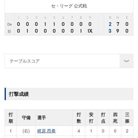
セ・リーグ 公式戦
1
2
3
4
5
6
7
8
9
R
H
E
0
0
0
1
1
0
0
0
0
2
7
0
De
0
1
0
0
0
0
0
1
1X
3
9
0
巨
打撃成績
打
打
安
打
四
三
守備
選手
順
数
打
点
死
振
1
(右)
梶原 昂希
4
1
0
0
2