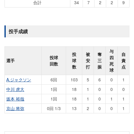
合計
34
7
2
2
9
投手成績
与
投
被
奪
自
投球
四
選手
球
安
三
責
回数
死
数
打
振
点
球
A.ジャクソン
6回
103
5
6
0
1
中川 虎大
1回
18
1
0
0
0
坂本 裕哉
1回
18
1
0
1
1
京山 将弥
0回 1/3
13
2
0
0
1