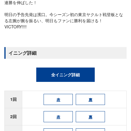
連勝を伸ばした！
明日の予告先発は濱口。今シーズン初の東京ヤクルト戦登板とな
る左腕が腕を振るい、明日もファンに勝利を届ける！
VICTORY!!!!
イニング詳細
全イニング詳細
1回
表
裏
2回
表
裏