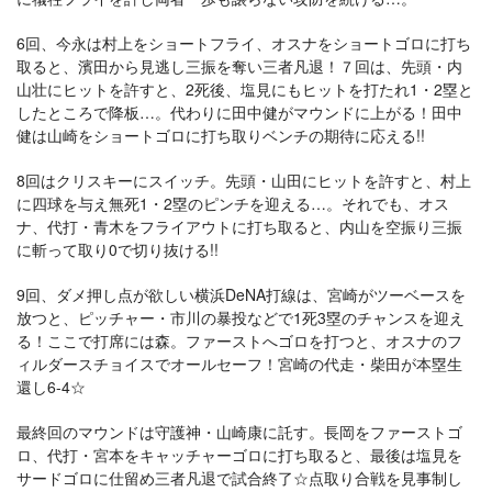
6回、今永は村上をショートフライ、オスナをショートゴロに打ち
取ると、濱田から見逃し三振を奪い三者凡退！７回は、先頭・内
山壮にヒットを許すと、2死後、塩見にもヒットを打たれ1・2塁と
したところで降板…。代わりに田中健がマウンドに上がる！田中
健は山崎をショートゴロに打ち取りベンチの期待に応える!!
8回はクリスキーにスイッチ。先頭・山田にヒットを許すと、村上
に四球を与え無死1・2塁のピンチを迎える…。それでも、オス
ナ、代打・青木をフライアウトに打ち取ると、内山を空振り三振
に斬って取り0で切り抜ける!!
9回、ダメ押し点が欲しい横浜DeNA打線は、宮崎がツーベースを
放つと、ピッチャー・市川の暴投などで1死3塁のチャンスを迎え
る！ここで打席には森。ファーストへゴロを打つと、オスナのフ
ィルダースチョイスでオールセーフ！宮崎の代走・柴田が本塁生
還し6-4☆
最終回のマウンドは守護神・山崎康に託す。長岡をファーストゴ
ロ、代打・宮本をキャッチャーゴロに打ち取ると、最後は塩見を
サードゴロに仕留め三者凡退で試合終了☆点取り合戦を見事制し