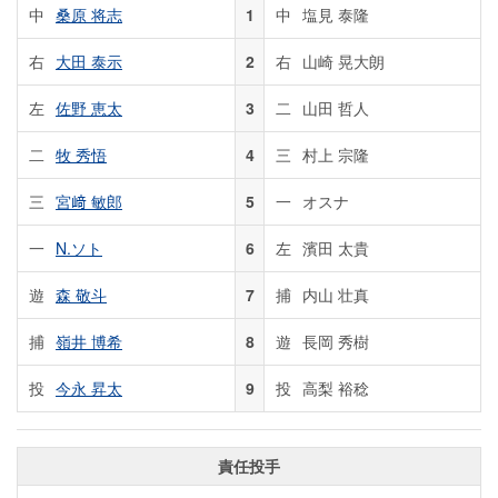
中
桑原 将志
1
中
塩見 泰隆
右
大田 泰示
2
右
山崎 晃大朗
左
佐野 恵太
3
二
山田 哲人
二
牧 秀悟
4
三
村上 宗隆
三
宮﨑 敏郎
5
一
オスナ
一
N.ソト
6
左
濱田 太貴
遊
森 敬斗
7
捕
内山 壮真
捕
嶺井 博希
8
遊
長岡 秀樹
投
今永 昇太
9
投
高梨 裕稔
責任投手