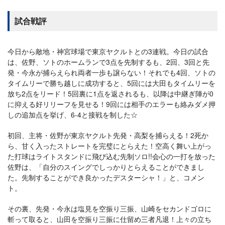
試合戦評
今日から敵地・神宮球場で東京ヤクルトとの3連戦。今日の試合
は、佐野、ソトのホームランで3点を先制するも、2回、3回と先
発・今永が捕らえられ両者一歩も譲らない！それでも4回、ソトの
タイムリーで勝ち越しに成功すると、5回には大田もタイムリーを
放ち2点をリード！5回裏に1点を返されるも、以降は中継ぎ陣が0
に抑える好リリーフを見せる！9回には相手のエラーも絡みダメ押
しの追加点を挙げ、6-4と接戦を制した☆
初回、主将・佐野が東京ヤクルト先発・高梨を捕らえる！2死か
ら、甘く入ったストレートを完璧にとらえた！空高く舞い上がっ
た打球はライトスタンドに飛び込む先制ソロ!!会心の一打を放った
佐野は、「自分のスイングでしっかりとらえることができまし
た。先制することができ良かったデスターシャ！」と、コメン
ト。
その裏、先発・今永は塩見を空振り三振、山崎をセカンドゴロに
斬って取ると、山田を空振り三振に仕留め三者凡退！上々の立ち