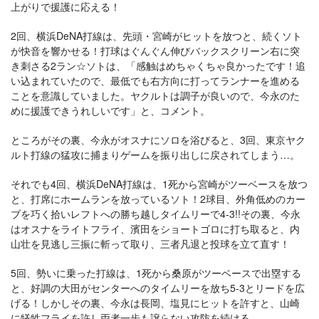
上がりで援護に応える！
2回、横浜DeNA打線は、先頭・宮崎がヒットを放つと、続くソト
が快音を響かせる！打球はぐんぐん伸びバックスクリーン右に突
き刺さる2ラン☆ソトは、「感触はめちゃくちゃ良かったです！追
い込まれていたので、最低でも右方向に打ってランナーを進める
ことを意識していました。ヤクルトは調子が良いので、今永のた
めに援護できうれしいです」と、コメント。
ところがその裏、今永がオスナにソロを浴びると、3回、東京ヤク
ルト打線の猛攻に捕まりゲームを振り出しに戻されてしまう…。
それでも4回、横浜DeNA打線は、1死から宮崎がツーベースを放つ
と、打席にホームランを放っているソト！2球目、外角低めのカー
ブを巧く拾いレフトへの勝ち越しタイムリーで4-3!!その裏、今永
はオスナをライトフライ、濱田をショートゴロに打ち取ると、内
山壮を見逃し三振に斬って取り、三者凡退と投球を立て直す！
5回、勢いに乗った打線は、1死から桑原がツーベースで出塁する
と、好調の大田がセンターへのタイムリーを放ち5-3とリードを広
げる！しかしその裏、今永は長岡、塩見にヒットを許すと、山崎
に犠牲フライを許し両者一歩も譲らない攻防を続ける…。