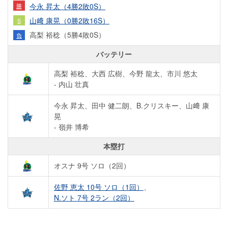
今永 昇太（4勝2敗0S）
勝
山﨑 康晃（0勝2敗16S）
S
高梨 裕稔（5勝4敗0S）
負
バッテリー
高梨 裕稔、大西 広樹、今野 龍太、市川 悠太
- 内山 壮真
今永 昇太、田中 健二朗、B.クリスキー、山﨑 康
晃
- 嶺井 博希
本塁打
オスナ 9号 ソロ（2回）
佐野 恵太 10号 ソロ（1回）
、
N.ソト 7号 2ラン（2回）