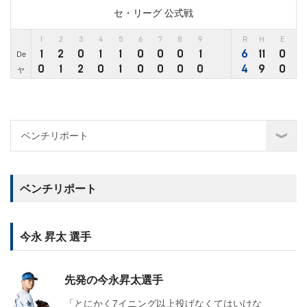
セ・リーグ 公式戦
1
2
3
4
5
6
7
8
9
R
H
E
1
2
0
1
1
0
0
0
1
6
11
0
De
0
1
2
0
1
0
0
0
0
4
9
0
ヤ
ベンチリポート
今永 昇太 選手
先発の今永昇太選手
「とにかく7イニング以上投げなくてはいけな