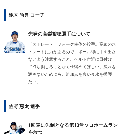
鈴木 尚典 コーチ
先発の高梨裕稔選手について
「ストレート、フォーク主体の投手。高めのス
トレートに力があるので、ボール球に手を出さ
ないよう注意すること。ベルト付近に目付けし
て打ち損じることなく仕留めてほしい。流れを
渡さないためにも、追加点を奪い今永を援護し
たい」
佐野 恵太 選手
1回表に先制となる第10号ソロホームラン
を放つ