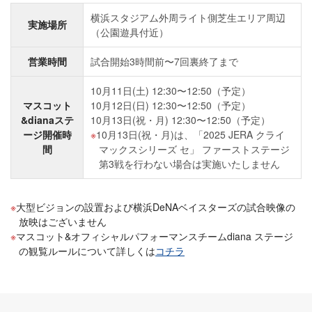
横浜スタジアム外周ライト側芝生エリア周辺
実施場所
（公園遊具付近）
営業時間
試合開始3時間前〜7回裏終了まで
10月11日(土) 12:30〜12:50（予定）
マスコット
10月12日(日) 12:30〜12:50（予定）
&dianaステ
10月13日(祝・月) 12:30〜12:50（予定）
ージ開催時
10月13日(祝・月)は、「2025 JERA クライ
間
マックスシリーズ セ」 ファーストステージ
第3戦を行わない場合は実施いたしません
大型ビジョンの設置および横浜DeNAベイスターズの試合映像の
放映はございません
マスコット&オフィシャルパフォーマンスチームdiana ステージ
の観覧ルールについて詳しくは
コチラ