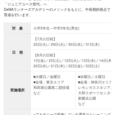
「ジュニアユース世代」へ
DeNAランナーズアカデミーのメソッドをもとに、中長期的視点で
育成を行います。
対 象
小学5年生～中学3年生(男女)
【7月の日程】
22日(火)／29日(火)／30日(水)／31日(木)
日 程
【8月の日程】
1日(金)／2日(土)／12日(火)／13日(水)／14日(木)
20日(水)／21日(木)／22日(金)／23日(土)
■火曜日／金曜日
■水曜日／土曜日
■会場：東京エリア
■会場：神奈川エリア
和田堀公園第二競技場
レモンガススタジアム
実施場所
など
大和スポーツセンター
新横浜公園
など
アカデミーで実施している通常のトレーニングに