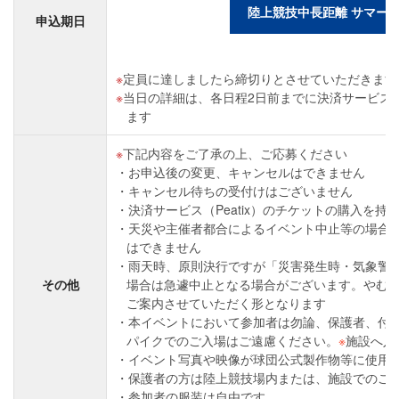
陸上競技中長距離 サマートレ
申込期日
定員に達しましたら締切りとさせていただきます
当日の詳細は、各日程2日前までに決済サービス（P
ます
下記内容をご了承の上、ご応募ください
お申込後の変更、キャンセルはできません
キャンセル待ちの受付けはございません
決済サービス（Peatix）のチケットの購入を
天災や主催者都合によるイベント中止等の場合
はできません
雨天時、原則決行ですが「災害発生時・気象警
その他
場合は急遽中止となる場合がございます。やむ
ご案内させていただく形となります
本イベントにおいて参加者は勿論、保護者、付
パイクでのご入場はご遠慮ください。
※
施設へ入
イベント写真や映像が球団公式製作物等に使用
保護者の方は陸上競技場内または、施設でのご
参加者の服装は自由です