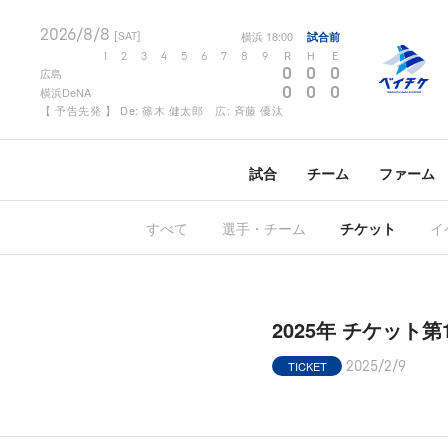
2026/8/8
横浜
18:00
試合前
[SAT]
1
2
3
4
5
6
7
8
9
R
H
E
0
0
0
広島
0
0
0
横浜DeNA
【 予告先発 】 De: 篠木 健太郎 広: 斉藤 優汰
試合
チーム
ファーム
すべて
選手・チーム
チケット
イ
2025年 チケット第
TICKET
2025/2/9