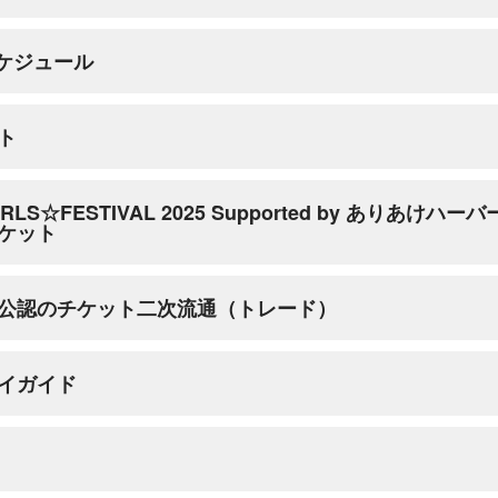
スケジュール
ト
日 程
スペシャルイベント概要
ト
販売いたします。
はございません。
IRLS☆FESTIVAL 2025 Supported by ありあけ
シーズンの門出となる OPENING
ケット
月10日(月) 12:00〜）
3月28日(金)
GAME 2025年シーズン開幕戦セ
様対象
レモニーをどうぞお見逃しなく！
lueMatesメンバー対象
公認のチケット二次流通（トレード）
 12:00〜）
販売をしない席種がございます。下記をご確認ください。
木)に行われる対 阪神タイガース戦において、スペシャルイベント『YOKOHAMA 
象）
によっては追加発売など実施する場合がございますので、あらかじめご
y ありあけハーバー』を開催いたします。
025
タイプ」、「クロップド丈タイプ」、「前結びタイプ」の全3種類のス
イガイド
ケット
て
ット購入専用サイトは
コチラ
ハマスタがパーティ会場に!?
イド
」をご確認ください
4月11日(金)
催のチケットは、2019年6月14日に施行された「転売防止法（特定興行
スターズ公式チケットサイト「ベイチケ」
『B-PARTY』 を開催！