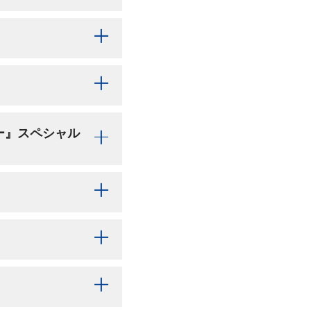
イベント詳細
ハーバー』スペシャル
コチラ
GIRLS☆FESTIVAL
了承ください。
ペシャルユニフォームをご用
入場券の不正転売の禁止等に