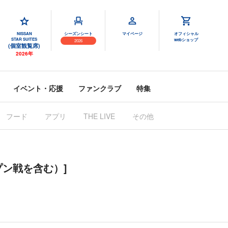
NISSAN
シーズンシート
マイページ
オフィシャル
STAR SUITES
webショップ
2026
(個室観覧席)
2026年
イベント・応援
ファンクラブ
特集
フード
アプリ
その他
THE LIVE
ープン戦を含む）]