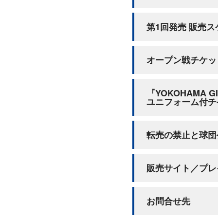
第1回発売 販売
スペシャルイベン
オープン戦チケッ
チケットは下記の順番にて
（0）ベイチケ抽選販売
第1回発売は抽選対象試合
『YOKOHAMA G
ユニフォーム付チ
（1）ベイチケ先行先着販売（2
販売席種について
シーズンシートご契約者
オフィシャルファンクラブ B
転売の禁止と球団
（2）一般販売（2月18日(火)
チケット発売開始時点で、
4月22日(火)～4月24日(
ベイチケ（無料会員様対
ただし、チケット販売状況
2025 Supported b
OPENING GAME 2
団体チケット
今年のガルフェスは「通常
パノラマBOXシート
販売サイト／プレ
詳細は
コチラ
意しております。
パノラマカウンター
車椅子利用者・介助者チ
転売の禁止につい
ウィングフロント席
車椅子利用者・介助者チケ
ウィング席
各種プレイガイド
お問合せ先
ウィング車椅子
詳細は下記「
各種プレイガ
横浜DeNAベイスターズ主
横浜DeNAベイ
各立ち見