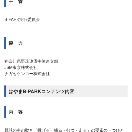
主 管
B-PARK実行委員会
協 力
神奈川県野球連盟中体連支部
JSM東京株式会社
ナガセケンコー株式会社
はやまB-PARKコンテンツ内容
内 容
野球の中の動き「投げる・捕る・打つ・走る」の要素の一つひと