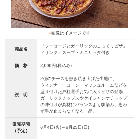
※
画像はイメージです
『ソーセージとガーリックのこってりピザ』
商品名
ドリンク・スープ・ミニサラダ付き
価 格
2,000円(税込み)
2種のチーズを敷き焼き上げた生地に、
ウィンナー・コーン・マッシュルームなどを
盛り付けた戸柱選手お気に入りピザの登場！
説 明
ガーリックチップスやケイジャンケチャップ
の味付けが具材にバランスよく馴染み、思わ
ず手が止まらなくなる一品。
販売期間
6月4日(火)～6月23日(日)
（予定）