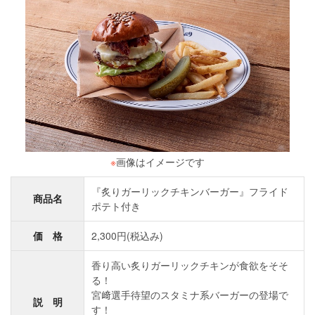
※
画像はイメージです
『炙りガーリックチキンバーガー』フライド
商品名
ポテト付き
価 格
2,300円(税込み)
香り高い炙りガーリックチキンが食欲をそそ
る！
宮﨑選手待望のスタミナ系バーガーの登場で
説 明
す！