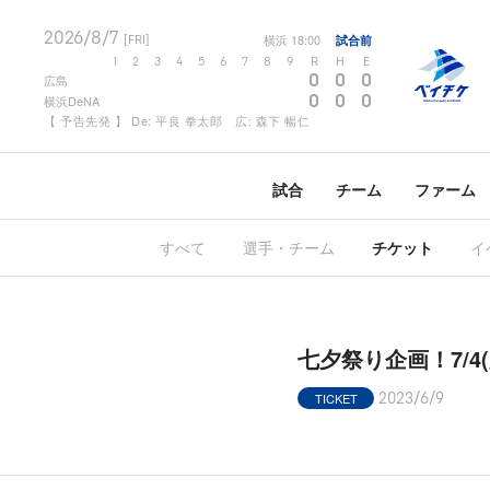
2026/8/7
横浜
18:00
試合前
[FRI]
1
2
3
4
5
6
7
8
9
R
H
E
0
0
0
広島
0
0
0
横浜DeNA
【 予告先発 】 De: 平良 拳太郎 広: 森下 暢仁
試合
チーム
ファーム
すべて
選手・チーム
チケット
イ
七夕祭り企画！7/4
TICKET
2023/6/9