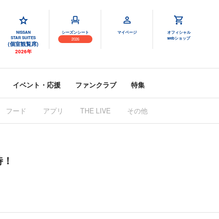
NISSAN
シーズンシート
マイページ
オフィシャル
STAR SUITES
webショップ
2026
(個室観覧席)
2026年
イベント・応援
ファンクラブ
特集
フード
アプリ
THE LIVE
その他
待！