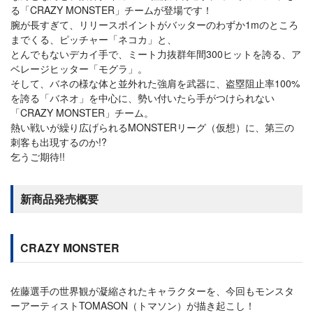
る「CRAZY MONSTER」チームが登場です！
腕が長すぎて、リリースポイントがバッターのわずか1mのところ
までくる、ピッチャー「ネコカ」と、
とんでもないデカイ手で、ミート力抜群年間300ヒットを誇る、ア
ベレージヒッター「モグラ」。
そして、バネの様な体と並外れた強肩を武器に、盗塁阻止率100%
を誇る「バネオ」を中心に、勢い付いたら手がつけられない
「CRAZY MONSTER」チーム。
熱い戦いが繰り広げられるMONSTERリーグ（仮想）に、第三の
刺客も出現するのか!?
乞うご期待!!
新商品発売概要
CRAZY MONSTER
佐藤選手の世界観が凝縮されたキャラクターを、今回もモンスタ
ーアーティストTOMASON（トマソン）が描き起こし！