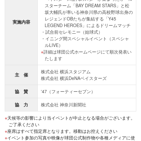
スターチーム「BAY DREAM STARS」と松
坂大輔氏が率いる神奈川県の高校野球出身の
レジェンドOBたちが集結する「Y45
実施内容
LEGEND HEROES」によるドリームマッチ
試合前セレモニー（始球式）
イニング間スペシャルイベント（スペシャ
ルLIVE）
詳細は球団公式ホームページにて順次発表い
たします
株式会社 横浜スタジアム
主 催
株式会社 横浜DeNAベイスターズ
協 賛
'47（フォーティーセブン）
協 力
株式会社 神奈川新聞社
天候等の影響により当イベントが中止となる場合がございます。
ご了承ください
座席はすべて指定席となります。移動はお控えください
イベント参加の写真や映像が球団公式制作物や各種メディアに使