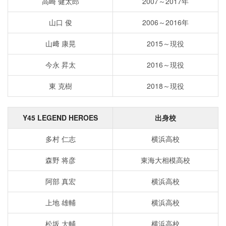
高崎 健太郎
2007～2017年
山口 俊
2006～2016年
山﨑 康晃
2015～現役
今永 昇太
2016～現役
東 克樹
2018～現役
Y45 LEGEND HEROES
出身校
多村 仁志
横浜高校
森野 将彦
東海大相模高校
阿部 真宏
横浜高校
上地 雄輔
横浜高校
松坂 大輔
横浜高校