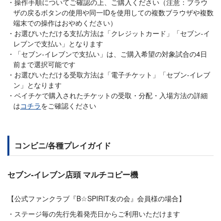
操作手順についてご確認の上、ご購入ください（注意：ブラウ
ザの戻るボタンの使用や同一IDを使用しての複数ブラウザや複数
端末での操作はおやめください）
お選びいただける支払方法は「クレジットカード」「セブン-イ
レブンで支払い」となります
「セブン-イレブンで支払い」は、ご購入希望の対象試合の4日
前まで選択可能です
お選びいただける受取方法は「電子チケット」「セブン-イレブ
ン」となります
ベイチケで購入されたチケットの受取・分配・入場方法の詳細
は
コチラ
をご確認ください
コンビニ/各種プレイガイド
セブン-イレブン店頭 マルチコピー機
【公式ファンクラブ『B☆SPIRIT友の会』会員様の場合】
ステージ毎の先行先着発売日からご利用いただけます