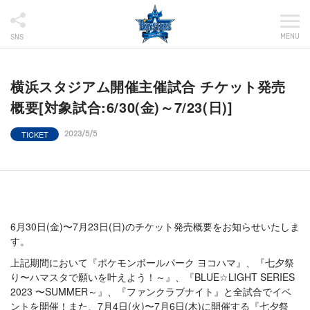
MENU
SNS
横浜スタジアム開催主催試合 チケット発売
概要[対象試合:6/30(金)～7/23(日)]
TICKET
2023/5/5
6月30日(金)〜7月23日(日)のチケット発売概要をお知らせいたしま
す。
上記期間において『ポケモンボールパーク ヨコハマ』、『七夕祭
り〜ハマスタで願いを叶えよう！～』、『BLUE☆LIGHT SERIES
2023 〜SUMMER～』、『ファンクラブナイト』と全試合でイベ
ントを開催！また、7月4日(火)〜7月6日(木)に開催する『七夕祭