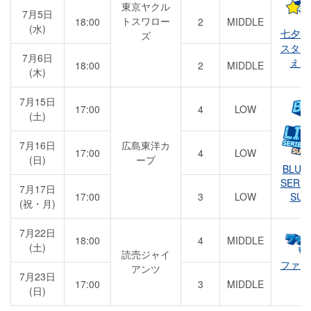
東京ヤクル
7月5日
トスワロー
18:00
2
MIDDLE
(水)
七夕祭
ズ
スタで
7月6日
えよ
18:00
2
MIDDLE
(木)
7月15日
17:00
4
LOW
(土)
7月16日
広島東洋カ
17:00
4
LOW
(日)
ープ
BLUE
SERIE
7月17日
SUM
17:00
3
LOW
(祝・月)
7月22日
18:00
4
MIDDLE
(土)
読売ジャイ
ファン
アンツ
7月23日
17:00
3
MIDDLE
(日)