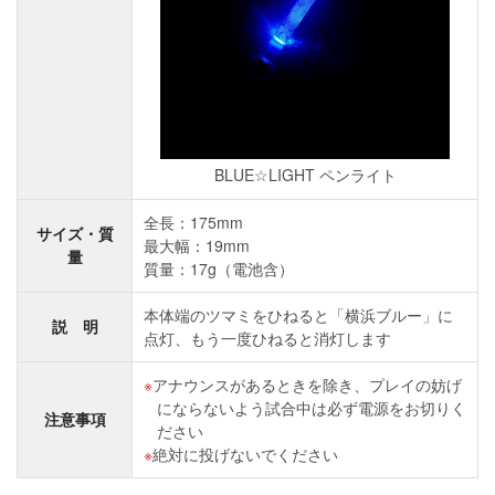
BLUE☆LIGHT ペンライト
全長：175mm
サイズ・質
最大幅：19mm
量
質量：17g（電池含）
本体端のツマミをひねると「横浜ブルー」に
説 明
点灯、もう一度ひねると消灯します
アナウンスがあるときを除き、プレイの妨げ
にならないよう試合中は必ず電源をお切りく
注意事項
ださい
絶対に投げないでください