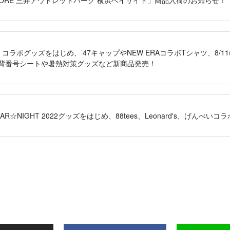
」コラボグッズをはじめ、’47キャップやNEW ERAコラボTシャツ、8/1
2022 背番号シートや暑熱対策グッズなど新商品発売！
 STAR☆NIGHT 2022グッズをはじめ、88tees、Leonard's、げんべ