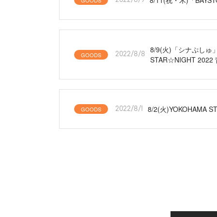
GOODS
8/9(火)「シナぷしゅ
GOODS
2022/8/8
STAR☆NIGHT 
8/2(火)YOKOHAMA
GOODS
2022/8/1