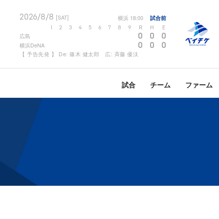
2026/8/8
横浜
18:00
試合前
[SAT]
1
2
3
4
5
6
7
8
9
R
H
E
0
0
0
広島
0
0
0
横浜DeNA
【 予告先発 】 De: 篠木 健太郎 広: 斉藤 優汰
試合
チーム
ファーム