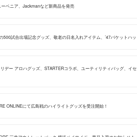
浜スーベニア、Jackmanなど新商品を発売
柱選手の500試合出場記念グッズ、敬老の日名入れアイテム、’47バケット
アンホリデー アロハグッズ、STARTERコラボ、ユーティリティバッグ、
STORE ONLINEにて広島戦のハイライトグッズを受注開始！
AYSTORE 三井アウトレットパーク 横浜ベイサイド」商品入荷のお知らせ！