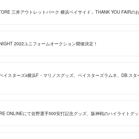
TORE 三井アウトレットパーク 横浜ベイサイド」THANK YOU FAIRの
R☆NIGHT 2022ユニフォームオークション開催決定！
DeNAベイスターズx横浜F・マリノスグッズ、ベイスターズラムネ、DB.
YSTORE ONLINEにて佐野選手500安打記念グッズ、阪神戦のハイライトグ