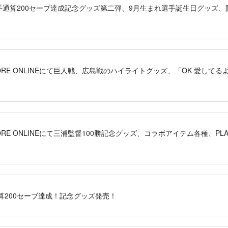
晃選手通算200セーブ達成記念グッズ第二弾、9月生まれ選手誕生日グッズ
YSTORE ONLINEにて巨人戦、広島戦のハイライトグッズ、「OK 愛して
STORE ONLINEにて三浦監督100勝記念グッズ、コラボアイテム各種、PLA
算200セーブ達成！記念グッズ発売！