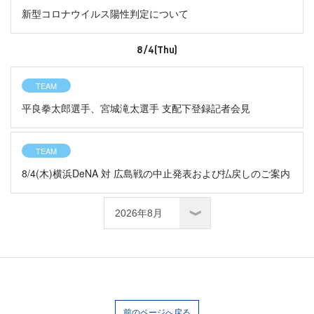
新型コロナウイルス陽性判定について
8/4(Thu)
TEAM
平良拳太郎選手、宮城滝太選手 支配下登録記者会見
TEAM
8/4(木)横浜DeNA 対 広島戦の中止発表および払戻しのご案内
前のページへ戻る