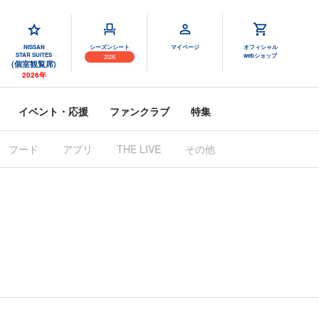
NISSAN
シーズンシート
マイページ
オフィシャル
STAR SUITES
webショップ
2026
(個室観覧席)
2026年
イベント・応援
ファンクラブ
特集
フード
アプリ
THE LIVE
その他