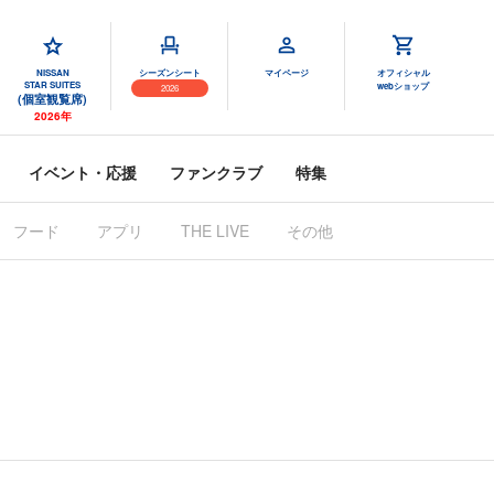
NISSAN
シーズンシート
マイページ
オフィシャル
STAR SUITES
webショップ
2026
(個室観覧席)
2026年
イベント・応援
ファンクラブ
特集
フード
アプリ
THE LIVE
その他