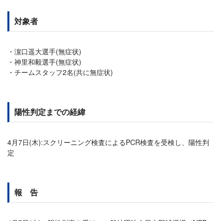
対象者
濵口遥大​​選手(無症状)
神里和毅選手(無症状)
チームスタッフ2名(共に無症状)
陽性判定までの経緯
4月7日(木):スクリーニング検査によるPCR検査を受検し、陽性判
定
報 告