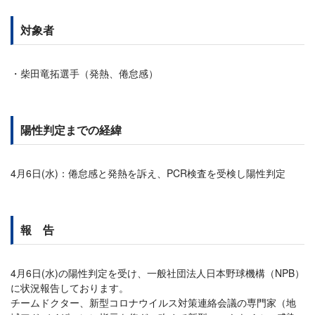
対象者
柴田竜拓選手（発熱、倦怠感）
陽性判定までの経緯
4月6日(水)：倦怠感と発熱を訴え、PCR検査を受検し陽性判定
報 告
4月6日(水)の陽性判定を受け、一般社団法人日本野球機構（NPB）
に状況報告しております。
チームドクター、新型コロナウイルス対策連絡会議の専門家（地