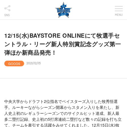
MENU
SNS
12/15(水)BAYSTORE ONLINEにて牧選手セ
ントラル・リーグ新人特別賞記念グッズ第一
弾ほか新商品発売！
GOODS
2021/12/15
中央大学からドラフト2位指名でベイスターズ入りした牧秀悟選
手。ルーキーながらシーズン開幕からスタメン入りを果たし、新
人史上初のレギュラーシーズンでのサイクルヒット達成、新人最
多二塁打記録、史上初の5打席連続二塁打など数々の記録を打ち立
て、チームを牽引する活躍をみせてくれました。12月15日(水)牧