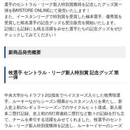
選手のセントラル・リーグ新人特別賞獲得を記念したグッズ第一
弾をBAYSTORE ONLINEにて発売いたします！
また、イースタンリーグで特別賞を受賞した楠本選手、優秀賞を
受賞した蝦名選手の記念グッズも受注販売を開始いたします。
記憶にも記録にも残る活躍をみせた選手たちの記念グッズをぜひ
チェックしてみてください！
新商品発売概要
牧選手 セントラル・リーグ新人特別賞 記念グッズ 第
一弾
中央大学からドラフト2位指名でベイスターズ入りした牧秀悟選
手。ルーキーながらシーズン開幕からスタメン入りを果たし、新
人史上初のレギュラーシーズンでのサイクルヒット達成、新人最
多二塁打記録、史上初の5打席連続二塁打など数々の記録を打ち立
て、チームを牽引する活躍をみせてくれました。牧選手のセント
ラル・リーグ新人特別賞獲得を記念し、ルーキーイヤーのシーズ