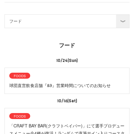
フード
10/24(Sun)
FOODS
球団直営飲食店舗『&9』営業時間についてのお知らせ
10/16(Sat)
FOODS
「CRAFT BAY BAR(クラフトベイバー)」にて選手プロデュー
スメニュー全4種が復活！ランダムで直筆サイン入りコースタ