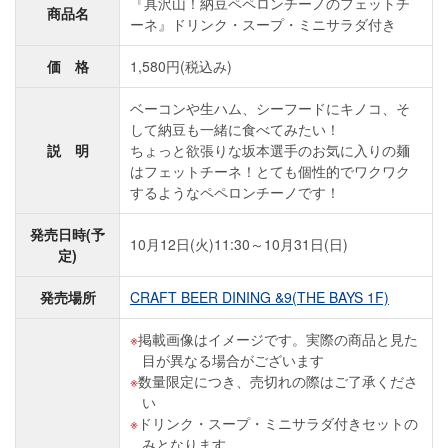
『具沢山！納豆ペペロンチーノのフェットチ
商品名
ーネ』ドリンク・スープ・ミニサラダ付き
価 格
1,580円(税込み)
ベーコンや生ハム、シーフードにキノコ、そ
して納豆も一緒に食べてみたい！
説 明
ちょっと欲張りな坂本選手のお気に入りの麺
はフェットチーネ！とても個性的でワクワク
するようなペペロンチーノです！
発売日時(予
10月12日(火)11:30～10月31日(日)
定)
発売場所
CRAFT BEER DINING &9(THE BAYS 1F)
掲載画像はイメージです。実際の商品と見た
目が異なる場合がございます
数量限定につき、売切れの際はご了承くださ
い
ドリンク・スープ・ミニサラダ付きセットの
みとなります