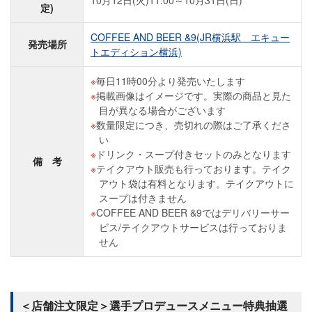
10月12日(火)11:00～10月31日(日)
定)
COFFEE AND BEER &9(JR横浜駅 エキュー
発売場所
トエディション横浜)
毎日11時00分より発売いたします
掲載画像はイメージです。実際の商品と見た
目が異なる場合がございます
数量限定につき、売切れの際はご了承くださ
い
ドリンク・スープ付きセットのみとなります
備 考
テイクアウト販売も行っております。テイク
アウト袋は有料となります。テイクアウトに
スープは付きません
COFFEE AND BEER &9ではデリバリーサー
ビス/テイクアウトサービスは行っておりま
せん
＜店舗注文限定＞選手プロデュースメニュー特典抽選