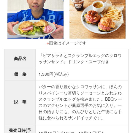
※
画像はイメージです
『ビアサラミとスクランブルエッグのクロワ
商品名
ッサンサンド』ドリンク・スープ付き
価 格
1,380円(税込み)
バターの香り豊かなクロワッサンに、ほんの
りスパイシーな薄切りソーセージとふわふわ
スクランブルエッグを挟みました。BBQソー
説 明
スのアクセントが桑原選手のお気に入り。一
日の始まりにも、のんびりとした午後にも手
軽に食べられるサンドイッチです。
発売日時(予