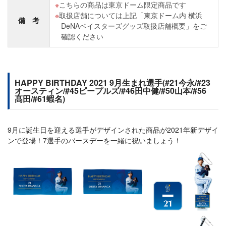
こちらの商品は東京ドーム限定商品です
取扱店舗については上記「東京ドーム内 横浜
備 考
DeNAベイスターズグッズ取扱店舗概要」をご
確認ください
HAPPY BIRTHDAY 2021 9月生まれ選手(#21今永/#23
オースティン/#45ピープルズ/#46田中健/#50山本/#56
髙田/#61蝦名)
9月に誕生日を迎える選手がデザインされた商品が2021年新デザイ
ンで登場！7選手のバースデーを一緒に祝いましょう！