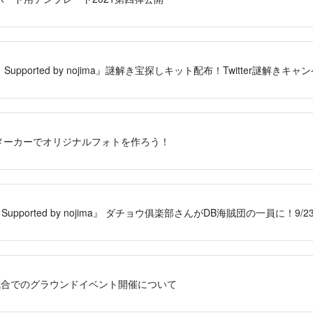
1 Supported by nojima』謎解き宝探しキット配布！Twitter謎解き
メーカーでオリジナルフォトを作ろう！
1 Supported by nojima』 ダチョウ俱楽部さんがDB海賊団の一員に！9
試合でのグラウンドイベント開催について