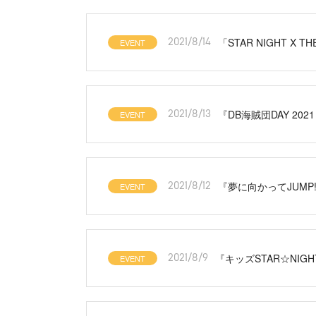
「STAR NIGHT X TH
EVENT
2021/8/14
『DB海賊団DAY 202
EVENT
2021/8/13
『夢に向かってJUM
EVENT
2021/8/12
『キッズSTAR☆NIGHT
EVENT
2021/8/9