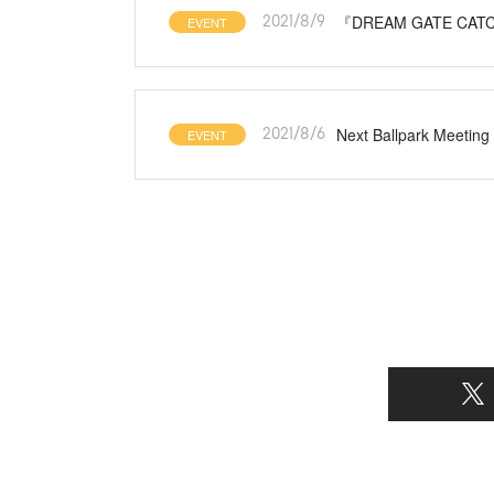
『DREAM GATE CAT
EVENT
2021/8/9
Next Ballpark M
EVENT
2021/8/6