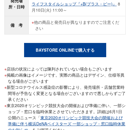
発売場
ライフスタイルショップ『+B(プラス・ビー)』
8
所・日時
月10日(火) 11:00～
他の商品と発売日が異なりますのでご注意くだ
備 考
さい
BAYSTORE ONLINEで購入する
店頭の状況によっては陳列されていない場合もございます
掲載の画像はイメージです。実際の商品とはデザイン、仕様等異
なる場合がございます
新型コロナウイルス感染症の影響により、発売場所・店舗営業時
間等が予告なく変更となる場合がございますので悪しからずご了
承ください
東京2020オリンピック競技大会の開催および準備に伴い、一部シ
ョップ・窓口を臨時休業とさせていただきます。詳細は6月1日
公開のニュース「
東京2020オリンピック競技大会の開催および
準備に伴う横浜DeNAベイスターズ 一部ショップ・窓口臨時休業
のお知らせ
」をご確認ください